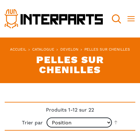
Recherch
ACCUEIL
CATALOGUE
DEVELON
PELLES SUR CHENILLES
PELLES SUR
CHENILLES
Produits
1
-
12
sur
22
Par
Trier par
ordre
décroiss