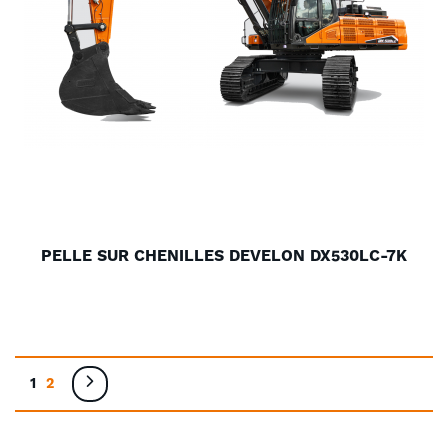
PELLE SUR CHENILLES DEVELON DX530LC-7K
Page
Vous lisez actuellement la page
Page
Page
Suivant
1
2