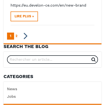
https://eu.develon-ce.com/en/new-brand
LIRE PLUS »
Page
Vous lisez actuellement la page
Page
Page
Suivant
1
2
SEARCH THE BLOG
CATEGORIES
News
Jobs